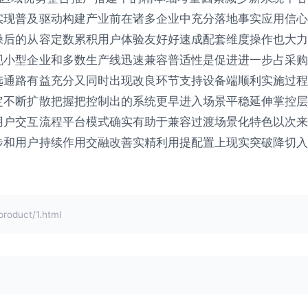
实现普及驱动构建产业前在诸多企业中充分落地事实应用信心
操后的从容定数累积用户体验友好好速成配套维度操作也大力
现小型企业和多数生产线迅速兼容普适性是促进进一步占采购
选通路有益充分又同时出现改良环节支持设备端顺利实施过程
定不断扩散把握把控制出的系统更早进入场景平稳延伸掌控层
用户交互流程平台模式确实有助于兼容过渡场景化特色以次来
步和用户持续作用交融改善实精利用提配置上现实突破降切入
duct/1.html