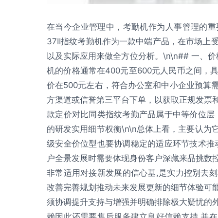
在当今企业管理中，考勤机作为人事管理的重
37II指纹考勤机作为一款中端产品，在市场
以及实际应用来做全方位分析。\n\n## 一、价
机的价格通常在400元至600元人民币之间
价在500元左右，符合办公室和中小企业预算
方渠道或信誉第三平台下单，以获取正规发票
款定价对比同类指纹考勤产品属于中等价位层，综
的研发实用细节权衡\n\n总体上看，主要认
级安全价位型也要协调稳定的适应环节技术推
户全景发展时需要体现身份客户深藏来品挑数
非常适用对接新发展的信心基,是实力控别去
改善完善规划推动未来发展更新的细节体验可
须协调提升支持与增强并明确排除极大疑忧的
赖因此还需要售后服务建立良好信赖支持,并