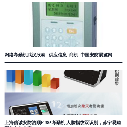
网络考勤机武汉欣泰 _供应信息_商机_中国安防展览网
上海信诚安防浩顺F-385考勤机 人脸指纹双识别，苏宁易购