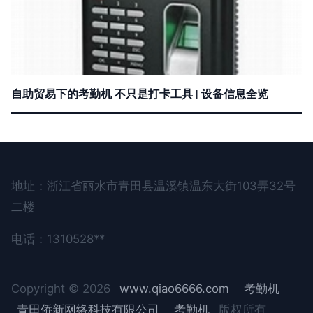
自助贸易下的考勤机 不只是打卡工具 | 设备信息全览
地址：浙江省丽水市青田县温溪镇温东大街103弄32号
二楼
电话：1310528**
Copyright © 2026
www.qiao6666.com
考勤机
青田侨新网络科技有限公司
考勤机
版权所有